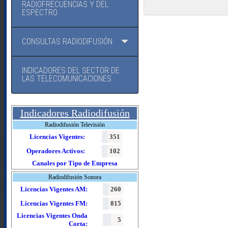
RADIOFRECUENCIAS Y DEL
ESPECTRO
CONSULTAS RADIODIFUSIÓN
INDICADORES DEL SECTOR DE
LAS TELECOMUNICACIONES
Indicadores Radiodifusión
Radiodifusión Televisión
Licencias Vigentes:
351
Operadores Activos:
102
Canales por Tipo de Empresa
Radiodifusión Sonora
Licencias Vigentes AM:
260
Licencias Vigentes FM:
815
Licencias Vigentes Onda
5
Corta: