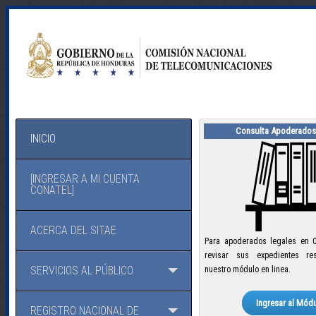
Consulta Apoderados
INICIO
[INGRESAR A MI CUENTA
CONATEL]
ACERCA DEL SITAE
Para apoderados legales en 
revisar sus expedientes re
SERVICIOS AL PÚBLICO
nuestro módulo en linea.
Ingresar al Mód
REGISTRO NACIONAL DE