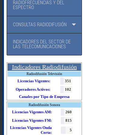
RADIOFRECUENCIAS Y DEL
ESPECTRO
CONSULTAS RADIODIFUSIÓN
INDICADORES DEL SECTOR DE
LAS TELECOMUNICACIONES
Indicadores Radiodifusión
Radiodifusión Televisión
Licencias Vigentes:
351
Operadores Activos:
102
Canales por Tipo de Empresa
Radiodifusión Sonora
Licencias Vigentes AM:
260
Licencias Vigentes FM:
815
Licencias Vigentes Onda
5
Corta: