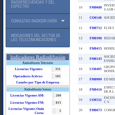
RADIOFRECUENCIAS Y DEL
INVER
ESPECTRO
10
FM0688
S.A DE 
11
CO0140
SOCIED
CONSULTAS RADIODIFUSIÓN
12
FM0712
ELDI S
INDICADORES DEL SECTOR DE
13
FM0390
RED DE
LAS TELECOMUNICACIONES
14
FM0415
HONDUR
Indicadores Radiodifusión
SOCIE
15
FM0145
EVANG
Radiodifusión Televisión
GRUPO
Licencias Vigentes:
351
16
CO0495
HONDUR
Operadores Activos:
102
17
FM0909
ED MEDI
Canales por Tipo de Empresa
ESPECT
Radiodifusión Sonora
18
FM0416
DE R.L.
Licencias Vigentes AM:
260
ESCENA
19
CO0532
C.V.
Licencias Vigentes FM:
815
Licencias Vigentes Onda
20
FM0673
CONGR
5
Corta: