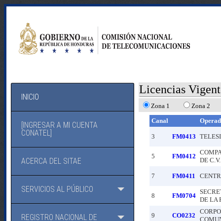
Licencias Vigent
INICIO
Zona 1
Zona 2
Canal
Operad
[INGRESAR A MI CUENTA
CONATEL]
3
FM0413
TELES
COMPA
5
FM0412
ACERCA DEL SITAE
DE C.V.
7
FM0411
CENTR
SERVICIOS AL PÚBLICO
SECRE
8
FM0704
DE LA 
CORPO
9
CO0232
REGISTRO NACIONAL DE
COMUNI