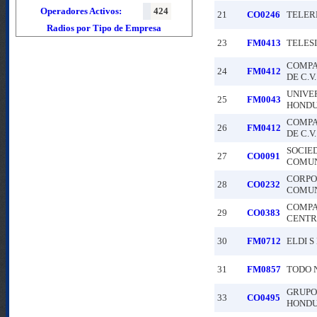
Operadores Activos:
424
21
CO0246
TELERE
Radios por Tipo de Empresa
23
FM0413
TELES
COMPA
24
FM0412
DE C.V.
UNIVE
25
FM0043
HOND
COMPA
26
FM0412
DE C.V.
SOCIE
27
CO0091
COMUNI
CORPO
28
CO0232
COMUNI
COMPA
29
CO0383
CENTRO
30
FM0712
ELDI S
31
FM0857
TODO N
GRUPO
33
CO0495
HONDUR