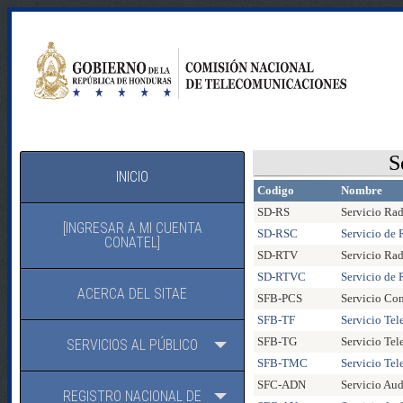
S
INICIO
Codigo
Nombre
SD-RS
Servicio Ra
[INGRESAR A MI CUENTA
SD-RSC
Servicio de 
CONATEL]
SD-RTV
Servicio Rad
SD-RTVC
Servicio de 
ACERCA DEL SITAE
SFB-PCS
Servicio Co
SFB-TF
Servicio Tel
SFB-TG
Servicio Tel
SERVICIOS AL PÚBLICO
SFB-TMC
Servicio Tel
SFC-ADN
Servicio Au
REGISTRO NACIONAL DE