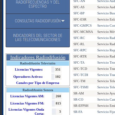
SFC-AN
Servicio Aud
RADIOFRECUENCIAS Y DEL
ESPECTRO
SFC-AS
Servicio Aud
SFC-BP
Servicio Bu
SFC-ESR
Servicio Enl
CONSULTAS RADIODIFUSIÓN
SFC-GMPCS
Servicio Co
SFC-MCMSA
Servicio Móv
INDICADORES DEL SECTOR DE
SFC-RC
Servicio Ra
LAS TELECOMUNICACIONES
SFC-RL
Servicio Rad
SFC-RPC
Servicio Re
Indicadores Radiodifusión
SFC-RTR
Servicio Rad
SFC-TA
Servicio Tr
Radiodifusión Televisión
SFC-TCD
Servicio Tr
Licencias Vigentes:
351
SFC-TCDI
Servicio Tra
Operadores Activos:
102
SFC-TM
Servicio Te
Canales por Tipo de Empresa
SFC-TSMI
Servicio Tel
Radiodifusión Sonora
SR-AM
Servicio Ayu
Licencias Vigentes AM:
260
SR-CO
Servicio Ca
Licencias Vigentes FM:
815
SR-EFPSH
Servicio Emi
Licencias Vigentes Onda
5
SR-FA
Servicio Fij
Corta: