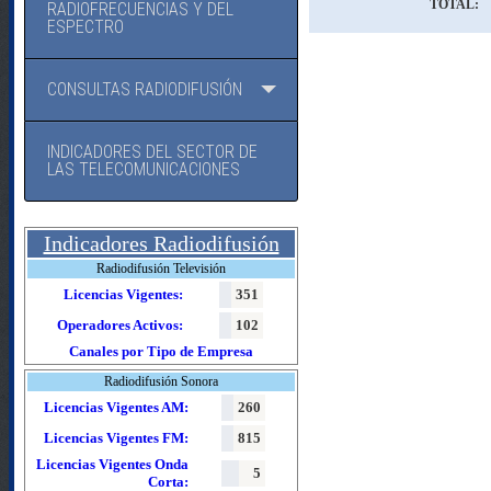
TOTAL:
RADIOFRECUENCIAS Y DEL
ESPECTRO
CONSULTAS RADIODIFUSIÓN
INDICADORES DEL SECTOR DE
LAS TELECOMUNICACIONES
Indicadores Radiodifusión
Radiodifusión Televisión
Licencias Vigentes:
351
Operadores Activos:
102
Canales por Tipo de Empresa
Radiodifusión Sonora
Licencias Vigentes AM:
260
Licencias Vigentes FM:
815
Licencias Vigentes Onda
5
Corta: