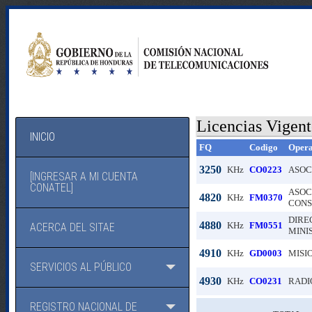
Licencias Vigent
INICIO
FQ
Codigo
Oper
3250
KHz
CO0223
ASOC
[INGRESAR A MI CUENTA
CONATEL]
ASOC
4820
KHz
FM0370
CONS
DIRE
4880
KHz
FM0551
ACERCA DEL SITAE
MINI
4910
KHz
GD0003
MISI
SERVICIOS AL PÚBLICO
4930
KHz
CO0231
RADIO
REGISTRO NACIONAL DE