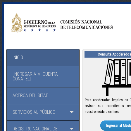
Consulta Apoderados
INICIO
[INGRESAR A MI CUENTA
CONATEL]
ACERCA DEL SITAE
Para apoderados legales en 
revisar sus expedientes re
SERVICIOS AL PÚBLICO
nuestro módulo en linea.
Ingresar al Mód
REGISTRO NACIONAL DE