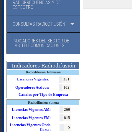
RADIOFRECUENCIAS Y DEL
ESPECTRO
CONSULTAS RADIODIFUSIÓN
INDICADORES DEL SECTOR DE
LAS TELECOMUNICACIONES
Indicadores Radiodifusión
Radiodifusión Televisión
Licencias Vigentes:
351
Operadores Activos:
102
Canales por Tipo de Empresa
Radiodifusión Sonora
Licencias Vigentes AM:
260
Licencias Vigentes FM:
815
Licencias Vigentes Onda
5
Corta: